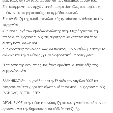
δεοντολογίας των θεραπευτών και των θεραπευόμενών τους,
2) η εφαρμογή των αρχών της δημοκρατίας (όλες οι αποφάσεις
παίρνονται με ψηφοφορίες στα αρμόδια όργανα),
3) η ανάδειξη της ομαδικοαναλυτικής ηγεσίας σε αντίθεση με την
«αρχηγία»,
4) η εφαρμογή των ομάδων ανάλυσης στην ψυχοθεραπεία, την
παιδεία, τους οργανισμούς, τις ευρύτερες κοινότητες και άλλα
συστήματα, καθώς και
5) η ανάπτυξη πανελλαδικών και παγκόσμιων δικτύων με στόχο το
διάλογο και την συνύπαρξη των διαφορετικών προσεγγίσεων.
Η επιλογή της ονομασίας μας έγινε ομαδικά και κάθε λέξη της
συμβολίζει κάτι.
ΕΛΛΗΝΙΚΟΣ: δημιουργήθηκε στην Ελλάδα τον Απρίλιο 2005 και
εκπροσωπεί την χώρα στο εξωτερικό σε παγκόσμιους οργανισμούς
IAGP, GAS, EGATIN, EFPP.
ΟΡΓΑΝΙΣΜΟΣ: στην φύση η συνύπαρξη και συνεργασία κυττάρων και
οργάνων για την δημιουργία και εξέλιξη της ζωής.