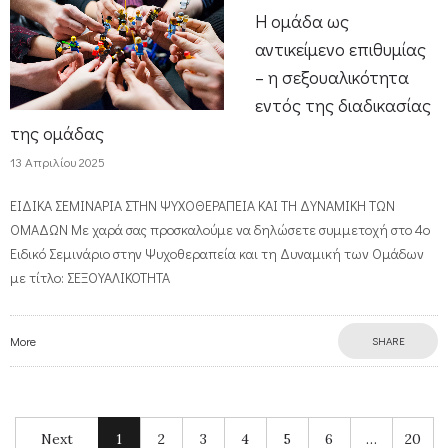
Η ομάδα ως
αντικείμενο επιθυμίας
– η σεξουαλικότητα
εντός της διαδικασίας
της ομάδας
13 Απριλίου 2025
ΕΙΔΙΚΑ ΣΕΜΙΝΑΡΙΑ ΣΤΗΝ ΨΥΧΟΘΕΡΑΠΕΙΑ ΚΑΙ ΤΗ ΔΥΝΑΜΙΚΗ ΤΩΝ
ΟΜΑΔΩΝ Με χαρά σας προσκαλούμε να δηλώσετε συμμετοχή στο 4ο
Ειδικό Σεμινάριο στην Ψυχοθεραπεία και τη Δυναμική των Ομάδων
με τίτλο: ΣΕΞΟΥΑΛΙΚΟΤΗΤΑ
More
SHARE
Next
1
2
3
4
5
6
…
20