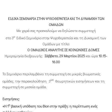
ΕΙΔΙΚΑ ΣΕΜΙΝΑΡΙΑ ΣΤΗΝ ΨΥΧΟΘΕΡΑΠΕΙΑ ΚΑΙ ΤΗ ΔΥΝΑΜΙΚΗ ΤΩΝ
ΟΜΑΔΩΝ
Με χαρά σας προσκαλούμε να δηλώσετε συμμετοχή
ο
στο 3
Ειδικό Σεμινάριο στην Ψυχοθεραπεία και τη Δυναμική των
Ομάδων με τίτλο:
Ο ΟΜΑΔΙΚΟΣ ΑΝΑΛΥΤΗΣ ΣΕ ΚΟΙΝΩΝΙΚΕΣ ΔΟΜΕΣ
Ημερομηνία διεξαγωγής:
Σάββατο, 29 Μαρτίου 2025
και ώρα
10.15-
16.00
Το Σεμινάριο περιλαμβάνει τη συμμετοχή σε μικρές βιωματικές
ων
ομάδες, την παρακολούθηση
3
θεωρητικών εισηγήσεων και τη
συμμετοχή σε μεσαία ομάδα.
Εισηγήσεις:
η
«Η 1
βασική υπόθεση του Bion στην πράξη: η περίπτωση ενός