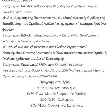
συλλόγου ασθενών»
Εισηγήτρια
: Νικολέττα
Κουσουρή,
Ψυχολόγος-Ψυχοθεραπεύτρια,
Ομαδική Αναλύτρια
«Η Διαμόρφωση της Ταυτότητας του Ομαδικού Αναλυτή: Ο ρόλος της
Εκπαίδευσης
του Ομαδικού Αναλυτή στην πρακτική εφαρμογή σε ένα
φορέα»
Εισηγήτρια
: Βιβή Μπούρα,
Ψυχολόγος, MSc in Child Development,
Τελειόφοιτη Ομαδικής Ανάλυσης
«Ομαδική Αναλυτική θεραπεία στο Πλαίσιο Στρατιωτικού
Νοσοκομείου: Ο τόπος Αρνητικών Μύθων συναντιέται με την Ομαδική
Ανάλυση χτίζοντας μια Διττή Κατανόηση»
Εισηγήτρια
: Παρασκευή Μεϊντάνη,
Κλινική Ψυχολόγος,
Ψυχοθεραπεύτρια, Ομαδική Αναλύτρια, 251ΓΝΑ /Ψυχιατρική κλινική,
Ιδρυτικό μέλος Συλλόγου ΝΟΙΑΖΟΜΑΙ
Πρόγραμμα ημέρας
10.15-10.30
Καλωσόρισμα
10.30-12.00
Μικρές Βιωματικές Ομάδες
12.00-12.30
Διάλειμμα
12.30-14.00
Θεωρητικές Εισηγήσεις