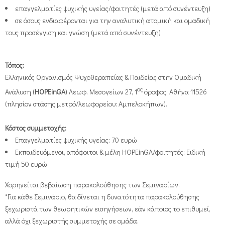
επαγγελματίες ψυχικής υγείας/φοιτητές (μετά από συνέντευξη)
σε όσους ενδιαφέρονται για την αναλυτική ατομική και ομαδική
τους προσέγγιση και
γνώση (μετά από συνέντευξη)
Τόπος:
Ελληνικός Οργανισμός Ψυχοθεραπείας & Παιδείας στην Ομαδική
ος
Ανάλυση (
HOPEinGA
) Λεωφ. Μεσογείων 27, 1
όροφος, Αθήνα 11526
(πλησίον στάσης μετρό/λεωφορείου: Αμπελοκήπων).
Κόστος συμμετοχής:
Επαγγελματίες ψυχικής υγείας: 70 ευρώ
Εκπαιδευόμενοι, απόφοιτοι & μέλη HOPEinGA/φοιτητές: Ειδική
τιμή 50 ευρώ
Χορηγείται βεβαίωση παρακολούθησης των Σεμιναρίων.
*Για κάθε Σεμινάριο, θα δίνεται η δυνατότητα παρακολούθησης
ξεχωριστά των θεωρητικών εισηγήσεων, εάν κάποιος το επιθυμεί,
αλλά όχι ξεχωριστής συμμετοχής σε ομάδα.